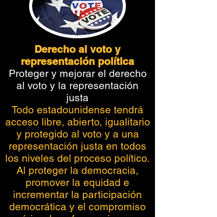
Derecho al voto y
representación política
Proteger y mejorar el derecho
al voto y la representación
justa
Todo estadounidense tendrá
acceso libre, abierto, igualitario
y protegido al voto y a una
representación justa en todos
los niveles del proceso político.
Al proteger la democracia,
promover la equidad e
incrementar la participación
democrática y el compromiso