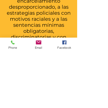
encarcelamiento
desproporcionado, a las
estrategias policiales con
motivos raciales y a las
sentencias mínimas
obligatorias,
discriminatorias y con
sesgo racial. El
Phone
Email
Facebook
encarcelamiento se
reducirá
considerablemente y las
comunidades serán más
seguras. Se abolirá la pena
de muerte a nivel estatal y
federal, así como en las
fuerzas armadas.